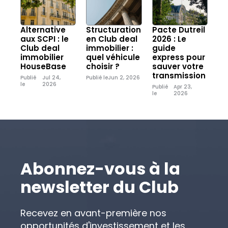
Alternative
Structuration
Pacte Dutreil
aux SCPI : le
en Club deal
2026 : Le
Club deal
immobilier :
guide
immobilier
quel véhicule
express pour
HouseBase
choisir ?
sauver votre
transmission
Publié
Jul 24,
Publié le
Jun 2, 2026
le
2026
Publié
Apr 23,
le
2026
Abonnez-vous à la
newsletter du Club
Recevez en avant-première nos
opportunités d'investissement et les