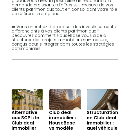
global, vous avez la possibilité de répondre à la
demande croissante d’offres sur-mesure de vos
clients patrimoniaux, tout en consolidant votre rôle
de référent stratégique.
➡️ Vous cherchez à proposer des investissements
différenciants à vos clients patrimoniaux ?
Découvrez comment HouseBase vous aide à
structurer des projets immobiliers sur-mesure,
conçus pour s’intégrer dans toutes les stratégies
patrimoniales.
Alternative
Club deal
Structuration
aux SCPI : le
immobilier :
en Club deal
Club deal
HouseBase
immobilier :
immobilier
vs modèle
quel véhicule