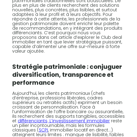
patrimoniales traditionnelles sont bousculées. De
plus en plus de clients recherchent des solutions
nouvelles, plus concrètes, plus lisibles, et surtout
adaptées à leur profil et à leurs objectifs. Pour
répondre à cette attente, les professionnels de la
gestion patrimoniale doivent enrichir leur palette
de recommandations, en y intégrant des produits
différenciants. C’est pourquoi nous vous
proposons dans cet article d’explorer le Club deal
immobilier en tant que levier stratégique puissant,
capable d’alimenter une offre sur-mesure à forte
valeur ajoutée.
Stratégie patrimoniale : conjuguer
diversification, transparence et
performance
Aujourd’hui, les clients patrimoniaux (chefs
d’entreprise, professions libérales, cadres
supérieurs ou retraités actifs) expriment un besoin
croissant de personnalisation. Face à
l’uniformisation de l’offre bancaire ou assurantielle,
ils recherchent des supports tangibles, accessibles
et
différenciants
.
L’investissement immobilier
reste
un pilier incontournable, mais les formules
classiques (
SCPI
, immobilier locatif en direct…)
atteignent leurs limites : manque de lisibilité, faibles