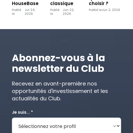
HouseBase
classique
choisir ?
Publié
Jul 24,
Publié
Jun 22,
Publié le
Jun 2, 2026
le
2026
le
2026
Abonnez-vous à la
newsletter du Club
Recevez en avant-première nos
opportunités d'investissement et les
actualités du Club.
Je suis... *