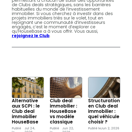
permettant à chacun de saisir des opportunités
de Clubs deals stratégiques, sans les barrières
habituelles du monde de l’investissement
immobilier. Si vous cherchez à investir dans des
projets immobiliers triés sur le volet, tout en
rejoignant une communauté d’investisseurs
engagés, c’est le moment d’explorer ce
qu’HouseBase a à vous offrir. Vous aussi,
rejoignez le Club
.
Alternative
Club deal
Structuration
aux SCPI : le
immobilier :
en Club deal
Club deal
HouseBase
immobilier :
immobilier
vs modèle
quel véhicule
HouseBase
classique
choisir ?
Publié
Jul 24,
Publié
Jun 22,
Publié le
Jun 2, 2026